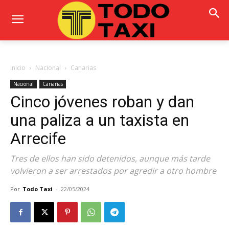
Inicio
Nacional
Canarias
Nacional
Canarias
Cinco jóvenes roban y dan
una paliza a un taxista en
Arrecife
Tres de ellos han sido detenidos, aunque más tarde
volvieron a ser arrestados por agredir a otro hombre
Por
Todo Taxi
-
22/05/2024