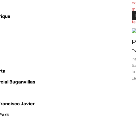
rique
P
To
Pa
Sa
rta
la
Le
cial Buganvillas
rancisco Javier
Park