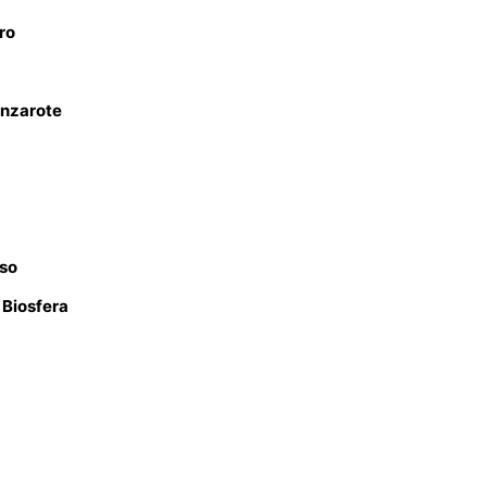
ro
anzarote
íso
 Biosfera