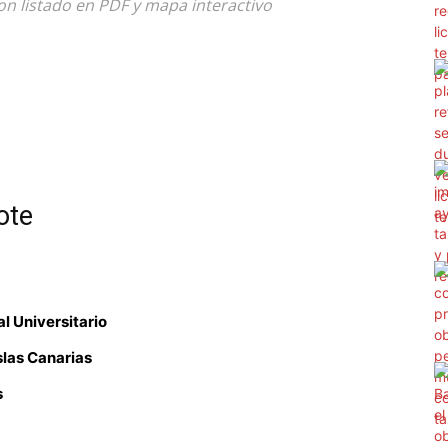
on listado en PDF y mapa interactivo
ote
l Universitario
slas Canarias
s