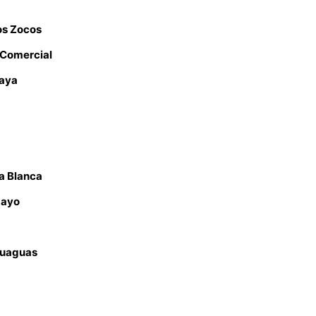
os Zocos
 Comercial
laya
a Blanca
gayo
Guaguas