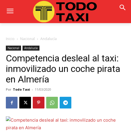
Inicio
Nacional
Andalucía
Nacional
Andalucía
Competencia desleal al taxi:
inmovilizado un coche pirata
en Almería
Por
Todo Taxi
-
11/03/2020