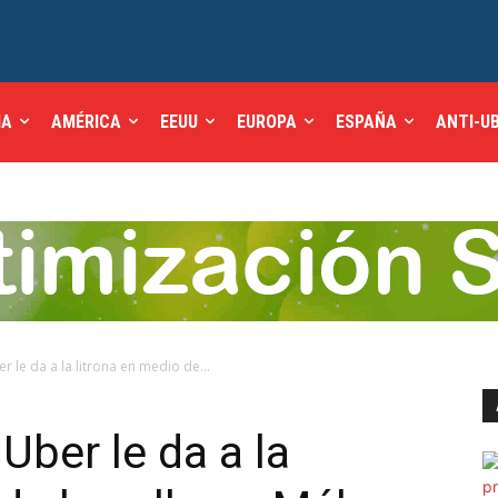
IA
AMÉRICA
EEUU
EUROPA
ESPAÑA
ANTI-U
 le da a la litrona en medio de...
Uber le da a la