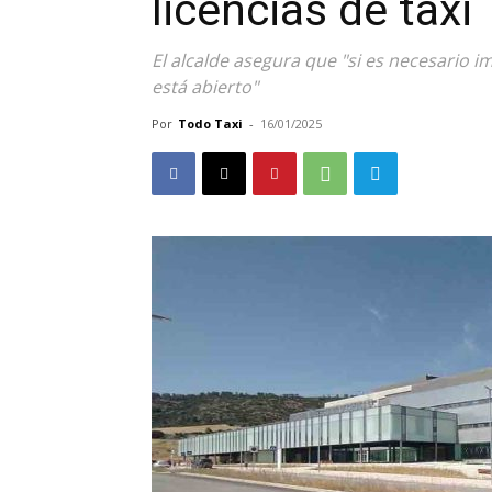
licencias de taxi
El alcalde asegura que "si es necesario 
está abierto"
Por
Todo Taxi
-
16/01/2025