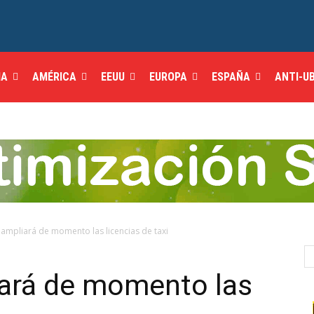
IA
AMÉRICA
EEUU
EUROPA
ESPAÑA
ANTI-U
ampliará de momento las licencias de taxi
ará de momento las