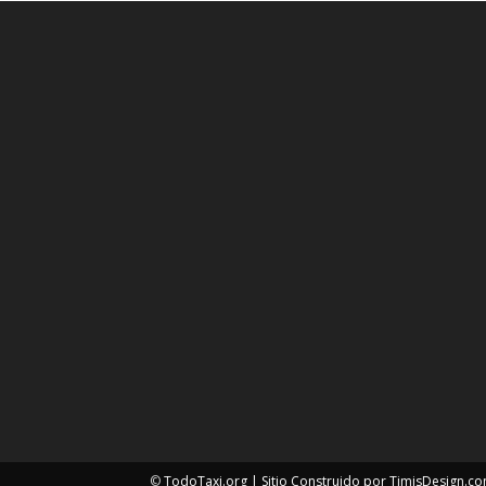
©
TodoTaxi.org | Sitio Construido por
TimisDesign.c