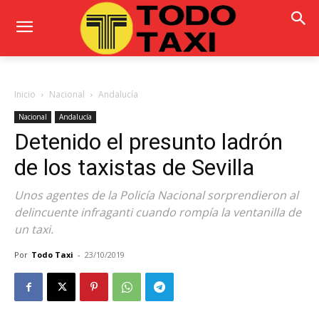
Inicio
Nacional
Andalucía
Nacional
Andalucía
Detenido el presunto ladrón
de los taxistas de Sevilla
Unos agentes de la Policía Nacional sorprendieron al
delincuente infraganti cuando rompía la ventanilla de
un taxi.
Por
Todo Taxi
-
23/10/2019