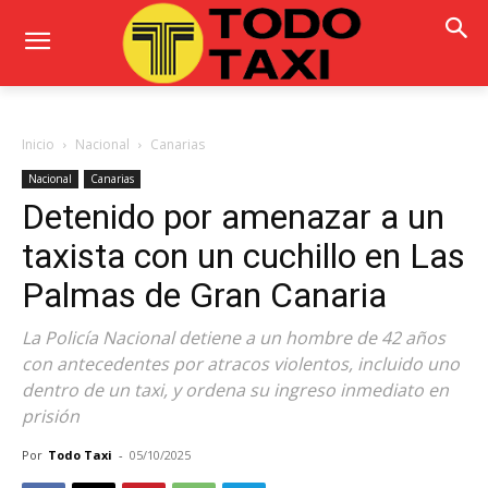
Inicio
Nacional
Canarias
Nacional
Canarias
Detenido por amenazar a un
taxista con un cuchillo en Las
Palmas de Gran Canaria
La Policía Nacional detiene a un hombre de 42 años
con antecedentes por atracos violentos, incluido uno
dentro de un taxi, y ordena su ingreso inmediato en
prisión
Por
Todo Taxi
-
05/10/2025