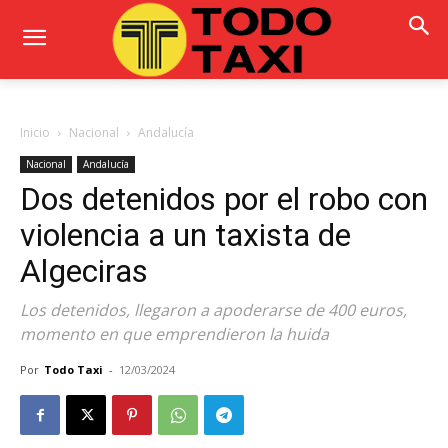
Inicio
Nacional
Andalucía
Nacional
Andalucía
Dos detenidos por el robo con
violencia a un taxista de
Algeciras
Los detenidos, llegaron a apoderarse de 400 euros,
momento en que emprendieron la huida
Por
Todo Taxi
-
12/03/2024