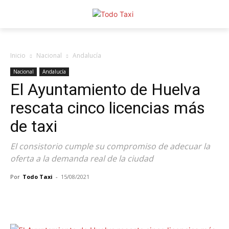
Inicio
Nacional
Andalucía
Nacional
Andalucía
El Ayuntamiento de Huelva
rescata cinco licencias más
de taxi
El consistorio cumple su compromiso de adecuar la
oferta a la demanda real de la ciudad
Por
Todo Taxi
-
15/08/2021