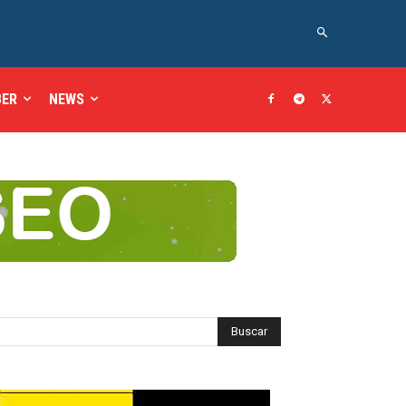
BER
NEWS