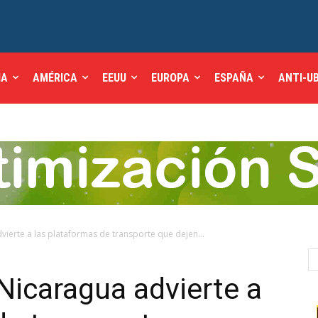
IA
AMÉRICA
EEUU
EUROPA
ESPAÑA
ANTI-U
vierte a las plataformas de transporte que dejen...
 Nicaragua advierte a