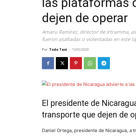
las plataformas 
dejen de operar
Amaru Ramírez, director de Irtramma, a
fueron asaltadas o violentadas en este t
Por
Todo Taxi
-
15/02/2020
El presidente de Nicaragu
transporte que dejen de op
Daniel Ortega, presidente de Nicaragua, a t