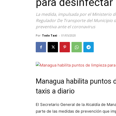
para desinfectar 
La medida, impulsada por el Ministerio de
Regulador De Transporte del Municipio
preventiva ante el coronavirus
Por
Todo Taxi
-
01/05/2020
Managua habilita puntos d
taxis a diario
El Secretario General de la Alcaldía de Man
parte de las medidas de prevención que imp