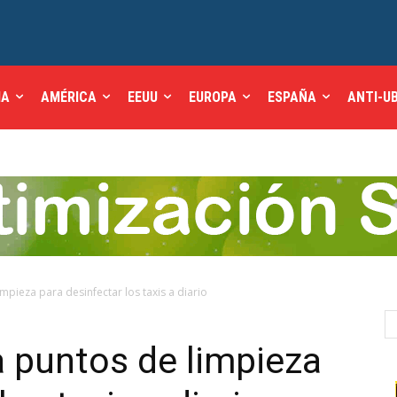
IA
AMÉRICA
EEUU
EUROPA
ESPAÑA
ANTI-U
mpieza para desinfectar los taxis a diario
 puntos de limpieza