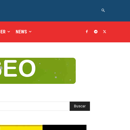
BER
NEWS