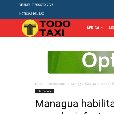
VIERNES, 7 AGOSTO, 2026
NOTICIAS DEL TAXI
ÁFRICA
AS
Inicio
Internacional
Managua habilita puntos de li
Internacional
Managua habilita