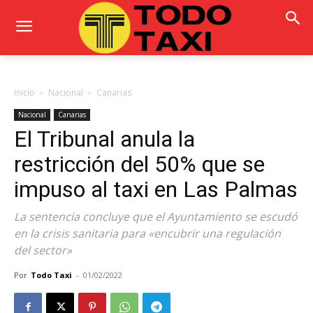
Inicio
Nacional
Canarias
Nacional
Canarias
El Tribunal anula la
restricción del 50% que se
impuso al taxi en Las Palmas
La sentencia concluye que el Ayuntamiento se escudó
en la crisis sanitaria para «encubrir una regulación
del sector»
Por
Todo Taxi
-
01/02/2022