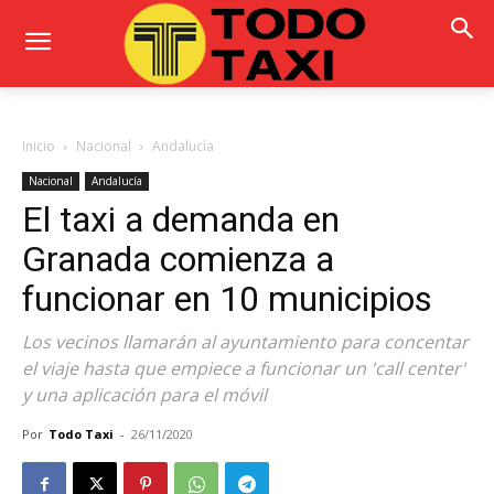
Inicio
Nacional
Andalucía
Nacional
Andalucía
El taxi a demanda en
Granada comienza a
funcionar en 10 municipios
Los vecinos llamarán al ayuntamiento para concentar
el viaje hasta que empiece a funcionar un 'call center'
y una aplicación para el móvil
Por
Todo Taxi
-
26/11/2020