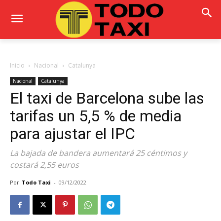
Inicio
Nacional
Catalunya
Nacional
Catalunya
El taxi de Barcelona sube las
tarifas un 5,5 % de media
para ajustar el IPC
La bajada de bandera aumentará 25 céntimos y
costará 2,55 euros
Por
Todo Taxi
-
09/12/2022