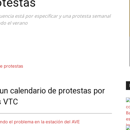
otestas
uencia está por especificar y una protesta semanal
odo el verano
 un calendario de protestas por
os VTC
ando el problema en la estación del AVE