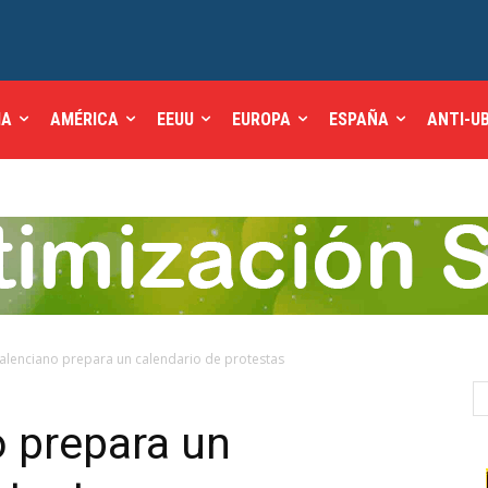
IA
AMÉRICA
EEUU
EUROPA
ESPAÑA
ANTI-U
 valenciano prepara un calendario de protestas
o prepara un