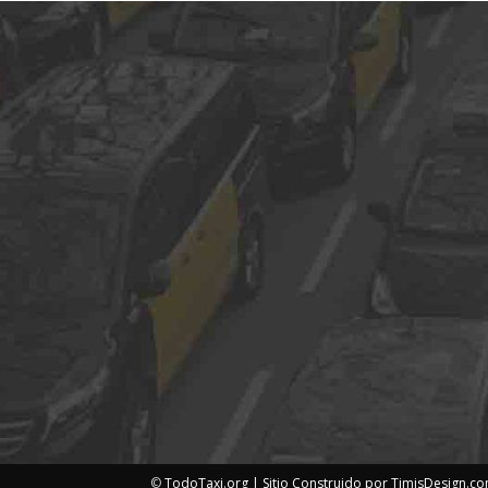
©
TodoTaxi.org | Sitio Construido por
TimisDesign.c