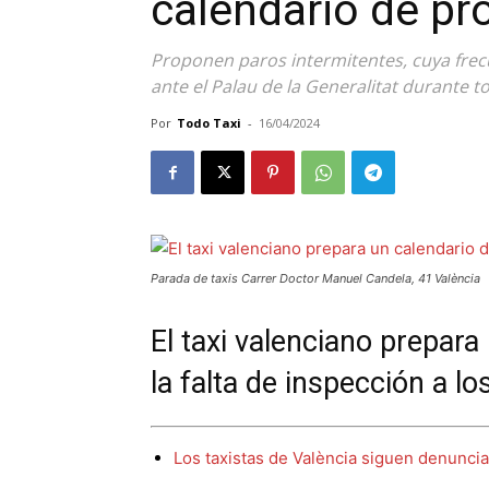
calendario de pr
Proponen paros intermitentes, cuya frec
ante el Palau de la Generalitat durante t
Por
Todo Taxi
-
16/04/2024
Parada de taxis Carrer Doctor Manuel Candela, 41 València
El taxi valenciano prepara
la falta de inspección a l
Los taxistas de València siguen denunci