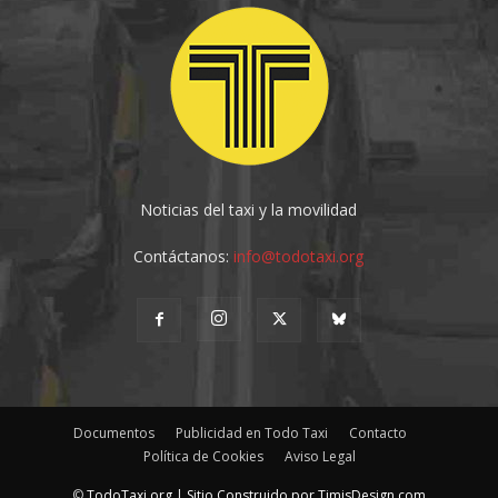
Noticias del taxi y la movilidad
Contáctanos:
info@todotaxi.org
Documentos
Publicidad en Todo Taxi
Contacto
Política de Cookies
Aviso Legal
©
TodoTaxi.org | Sitio Construido por
TimisDesign.com