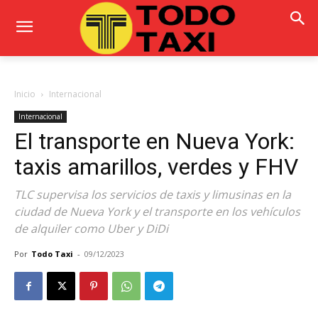
Inicio
Internacional
Internacional
El transporte en Nueva York:
taxis amarillos, verdes y FHV
TLC supervisa los servicios de taxis y limusinas en la
ciudad de Nueva York y el transporte en los vehículos
de alquiler como Uber y DiDi
Por
Todo Taxi
-
09/12/2023