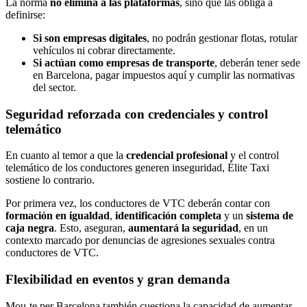
La norma
no elimina a las plataformas
, sino que las obliga a
definirse:
Si son empresas digitales
, no podrán gestionar flotas, rotular
vehículos ni cobrar directamente.
Si actúan como empresas de transporte
, deberán tener sede
en Barcelona, pagar impuestos aquí y cumplir las normativas
del sector.
Seguridad reforzada con credenciales y control
telemático
En cuanto al temor a que la
credencial profesional
y el control
telemático de los conductores generen inseguridad, Élite Taxi
sostiene lo contrario.
Por primera vez, los conductores de VTC deberán contar con
formación en igualdad
,
identificación completa
y un
sistema de
caja negra
. Esto, aseguran,
aumentará la seguridad
, en un
contexto marcado por denuncias de agresiones sexuales contra
conductores de VTC.
Flexibilidad en eventos y gran demanda
Mou-te per Barcelona también cuestiona la capacidad de aumentar