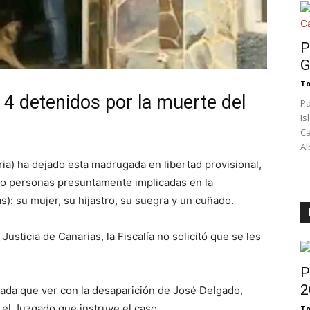
P
G
To
 4 detenidos por la muerte del
Pa
Is
Ca
Al
a) ha dejado esta madrugada en libertad provisional,
ro personas presuntamente implicadas en la
s): su mujer, su hijastro, su suegra y un cuñado.
usticia de Canarias, la Fiscalía no solicitó que se les
P
2
nada que ver con la desaparición de José Delgado,
el Juzgado que instruye el caso.
To