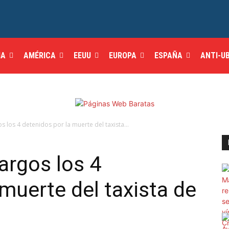
IA
AMÉRICA
EEUU
EUROPA
ESPAÑA
ANTI-U
s los 4 detenidos por la muerte del taxista...
argos los 4
 muerte del taxista de