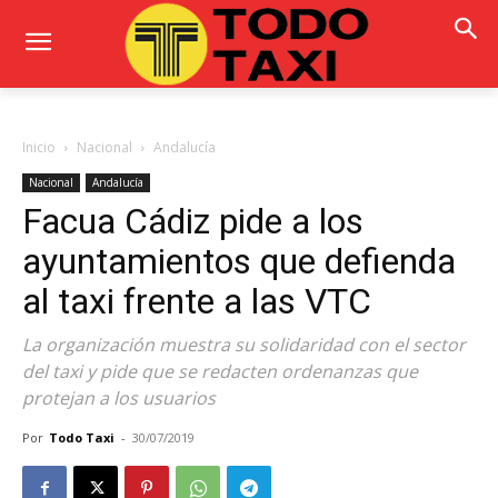
Inicio
Nacional
Andalucía
Nacional
Andalucía
Facua Cádiz pide a los
ayuntamientos que defienda
al taxi frente a las VTC
La organización muestra su solidaridad con el sector
del taxi y pide que se redacten ordenanzas que
protejan a los usuarios
Por
Todo Taxi
-
30/07/2019