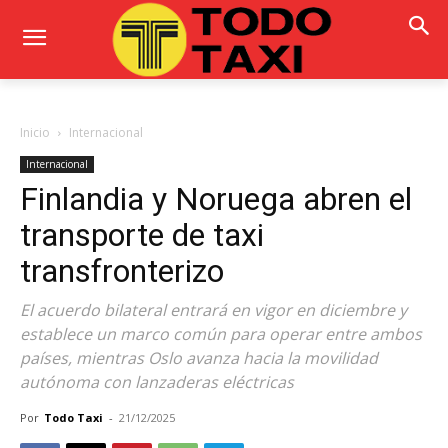
Inicio
Internacional
Internacional
Finlandia y Noruega abren el
transporte de taxi
transfronterizo
El acuerdo bilateral entrará en vigor en diciembre y
establece un marco común para operar entre ambos
países, mientras Oslo avanza hacia la movilidad
autónoma con lanzaderas eléctricas
Por
Todo Taxi
-
21/12/2025