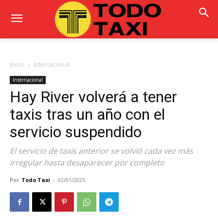
Inicio
Internacional
Internacional
Hay River volverá a tener
taxis tras un año con el
servicio suspendido
El servicio de taxis anterior se volvió cada vez más
irregular hasta desaparecer por completo
Por
Todo Taxi
-
02/01/2025