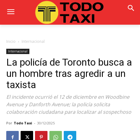
Inicio
Internacional
Internacional
La policía de Toronto busca a
un hombre tras agredir a un
taxista
El incidente ocurrió el 12 de diciembre en Woodbine
Avenue y Danforth Avenue; la policía solicita
colaboración ciudadana para localizar al sospechoso
Por
Todo Taxi
-
30/12/2025