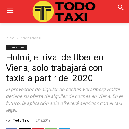
Inicio
Internacional
Internacional
Holmi, el rival de Uber en
Viena, solo trabajará con
taxis a partir del 2020
El proveedor de alquiler de coches Vorarlberg Holmi
detiene su oferta de alquiler de coches en Viena. En el
futuro, la aplicación solo ofrecerá servicios con el taxi
legal.
Por
Todo Taxi
-
12/12/2019