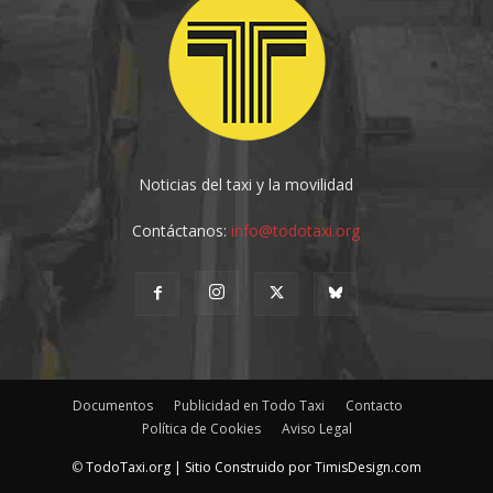
Noticias del taxi y la movilidad
Contáctanos:
info@todotaxi.org
Documentos
Publicidad en Todo Taxi
Contacto
Política de Cookies
Aviso Legal
©
TodoTaxi.org | Sitio Construido por
TimisDesign.com