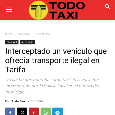
Inicio
Nacional
Andalucía
Nacional
Andalucía
Interceptado un vehículo que
ofrecía transporte ilegal en
Tarifa
Un coche que operaba como taxi sin licencia fue
interceptado por la Policía Local en el puerto del
municipio
Por
Todo Taxi
-
29/07/2025