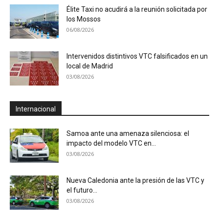
Élite Taxi no acudirá a la reunión solicitada por
los Mossos
06/08/2026
Intervenidos distintivos VTC falsificados en un
local de Madrid
03/08/2026
Internacional
Samoa ante una amenaza silenciosa: el
impacto del modelo VTC en...
03/08/2026
Nueva Caledonia ante la presión de las VTC y
el futuro...
03/08/2026