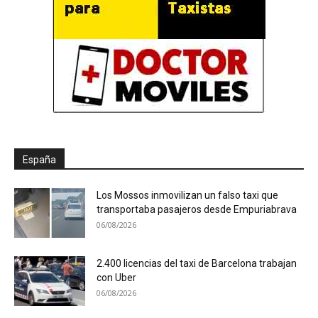
España
Los Mossos inmovilizan un falso taxi que
transportaba pasajeros desde Empuriabrava
06/08/2026
2.400 licencias del taxi de Barcelona trabajan
con Uber
06/08/2026