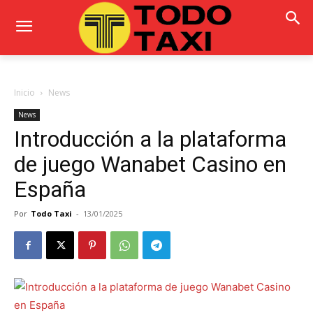
Inicio
News
News
Introducción a la plataforma
de juego Wanabet Casino en
España
Por
Todo Taxi
-
13/01/2025