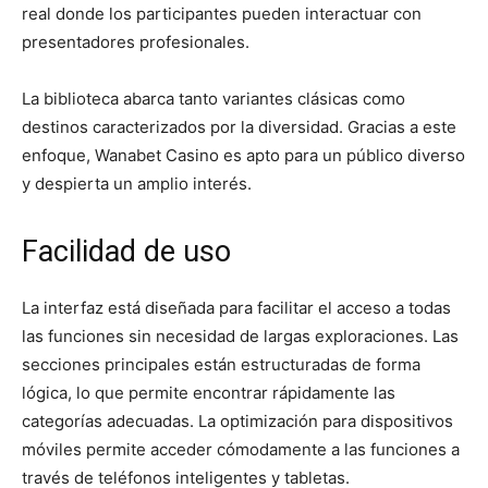
real donde los participantes pueden interactuar con
presentadores profesionales.
La biblioteca abarca tanto variantes clásicas como
destinos caracterizados por la diversidad. Gracias a este
enfoque, Wanabet Casino es apto para un público diverso
y despierta un amplio interés.
Facilidad de uso
La interfaz está diseñada para facilitar el acceso a todas
las funciones sin necesidad de largas exploraciones. Las
secciones principales están estructuradas de forma
lógica, lo que permite encontrar rápidamente las
categorías adecuadas. La optimización para dispositivos
móviles permite acceder cómodamente a las funciones a
través de teléfonos inteligentes y tabletas.