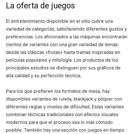
La oferta de juegos
El entretenimiento disponible en el sitio cubre una
variedad de categorías, satisfaciendo diferentes gustos y
preferencias. Los aficionados a las máquinas encontrarán
cientos de variantes con una gran variedad de temas:
desde las clásicas «frutas» hasta tramas inspiradas en
películas populares y mitología. Los productos de los
principales estudios se distinguen por sus gráficos de
alta calidad y su perfección técnica.
Para los que prefieren los formatos de mesa, hay
disponibles variantes de ruleta, blackjack y póquer con
diferentes reglas y niveles de dificultad. Estas variantes
combinan técnicas tradicionales con efectos visuales
modernos para que el proceso sea lo más cómodo
posible. También hay una sección con juegos en tiempo