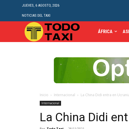
JUEVES, 6 AGOSTO, 2026
NOTICIAS DEL TAXI
ÁFRICA
AS
Inicio
Internacional
La China Didi entra en Ucrani
Internacional
La China Didi ent
Por
Todo Taxi
-
28/11/2021