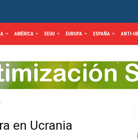
IA
AMÉRICA
EEUU
EUROPA
ESPAÑA
ANTI-U
a
ra en Ucrania