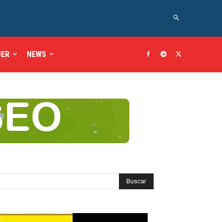
BER
NEWS