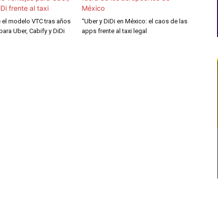
e el modelo VTC tras años
“Uber y DiDi en México: el caos de las
para Uber, Cabify y DiDi
apps frente al taxi legal