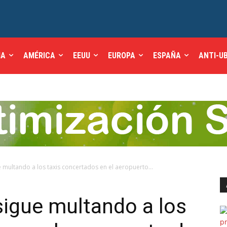
IA
AMÉRICA
EEUU
EUROPA
ESPAÑA
ANTI-U
ue multando a los taxis concertados en el aeropuerto...
 sigue multando a los