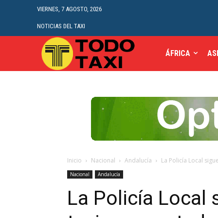
VIERNES, 7 AGOSTO, 2026
NOTICIAS DEL TAXI
ÁFRICA
AS
Inicio
Nacional
Andalucía
La Policía Local sig
Nacional
Andalucía
La Policía Local