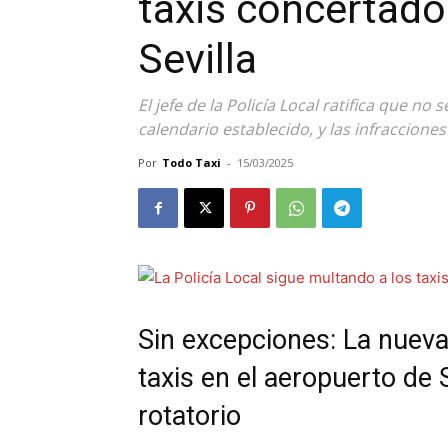
taxis concertado
Sevilla
El jefe de la Policía Local ratifica que no
calendario establecido, y las infraccion
Por
Todo Taxi
-
15/03/2025
Sin excepciones: La nueva
taxis en el aeropuerto de 
rotatorio