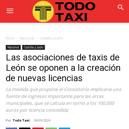
Inicio
Nacional
Castilla y León
Nacional
Castilla y León
Las asociaciones de taxis de
León se oponen a la creación
de nuevas licencias
La medida que propone el Consistorio implicaría una
fuente de ingresos importante para las arcas
municipales, que se calcula en torno a los 100.000
euros por licencia concedida
Por
Todo Taxi
-
08/09/2024