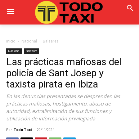
Inicio
Nacional
Baleares
Nacional
Baleares
Las prácticas mafiosas del
policía de Sant Josep y
taxista pirata en Ibiza
En las denuncias presentadas se desprenden las
prácticas mafiosas, hostigamiento, abuso de
autoridad, extralimitación de sus funciones y
utilización de información privilegiada
Por
Todo Taxi
-
20/11/2024