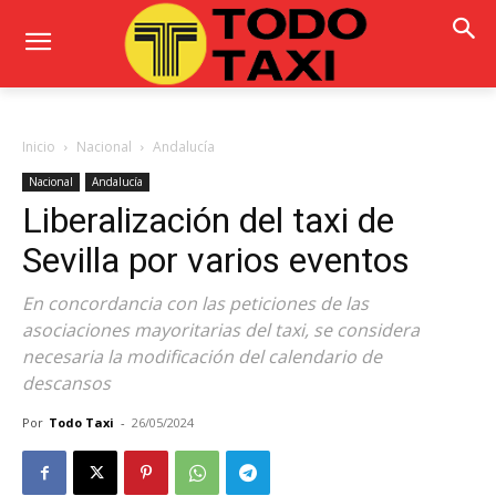
Inicio
Nacional
Andalucía
Nacional
Andalucía
Liberalización del taxi de
Sevilla por varios eventos
En concordancia con las peticiones de las
asociaciones mayoritarias del taxi, se considera
necesaria la modificación del calendario de
descansos
Por
Todo Taxi
-
26/05/2024