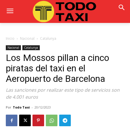
Inicio
Nacional
Catalunya
Nacional
Catalunya
Los Mossos pillan a cinco
piratas del taxi en el
Aeropuerto de Barcelona
Las sanciones por realizar este tipo de servicios son
de 4.001 euros
Por
Todo Taxi
-
20/12/2023