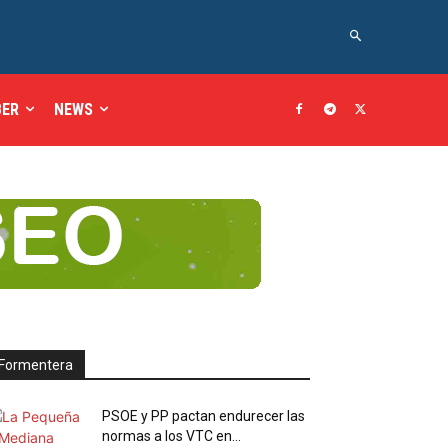
BER
NEWS
Formentera
PSOE y PP pactan endurecer las
normas a los VTC en...