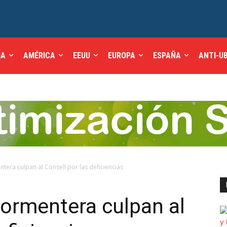
IA
AMÉRICA
EEUU
EUROPA
ESPAÑA
ANTI-U
ntera culpan al Consell por las deficiencias
Formentera culpan al