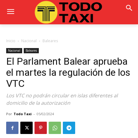
Inicio
Nacional
Baleares
Nacional
Baleares
El Parlament Balear aprueba
el martes la regulación de los
VTC
Los VTC no podrán circular en islas diferentes al
domicilio de la autorización
Por
Todo Taxi
-
05/02/2024