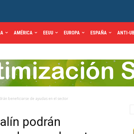
IA
AMÉRICA
EEUU
EUROPA
ESPAÑA
ANTI-U
odrán beneficiarse de ayudas en el sector
Lalín podrán