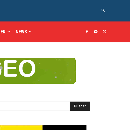
BER
NEWS