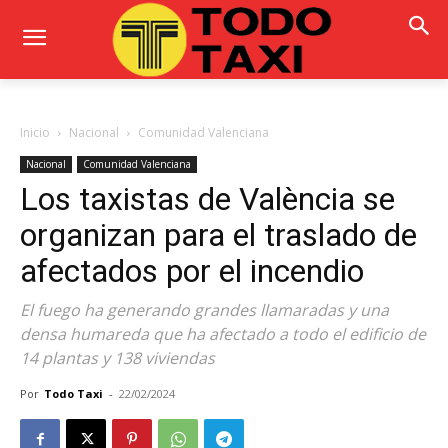
Inicio
Nacional
Comunidad Valenciana
Nacional
Comunidad Valenciana
Los taxistas de València se
organizan para el traslado de
afectados por el incendio
El fuego ha generando grandes llamaradas y una
densa humareda que ha afectado a todo el edificio de
14 plantas y 138 viviendas
Por
Todo Taxi
-
22/02/2024