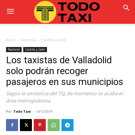
Inicio
Nacional
Castilla y León
Nacional
Castilla y León
Los taxistas de Valladolid
solo podrán recoger
pasajeros en sus municipios
Según la sentencia del TSJ, de momento se acaba el
área metropolitana
Por
Todo Taxi
-
14/12/2019