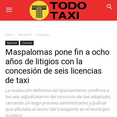
Inicio
Nacional
Canarias
Nacional
Canarias
Maspalomas pone fin a ocho
años de litigios con la
concesión de seis licencias
de taxi
La resolución definitiva del Ayuntamiento confirma a
los seis adjudicatarios del concurso de taxi adaptado,
cerrando un largo proceso administrativo y judicial
que afectaba al sector del transporte en el municipio
turístico