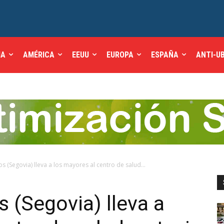
IA
AMÉRICA
EEUU
EUROPA
ESPAÑA
ANTI-U
 (Segovia) lleva a los mayores al centro de salud...
 (Segovia) lleva a