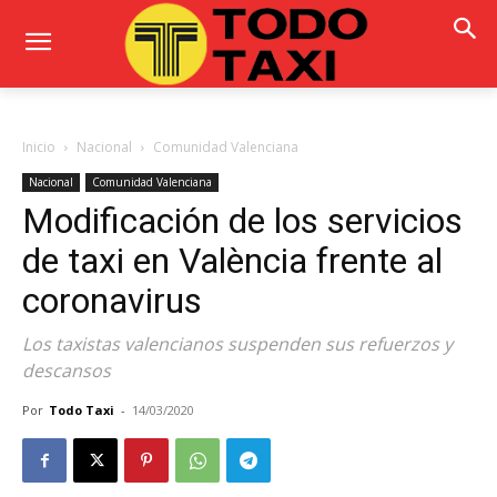
Inicio
Nacional
Comunidad Valenciana
Nacional
Comunidad Valenciana
Modificación de los servicios
de taxi en València frente al
coronavirus
Los taxistas valencianos suspenden sus refuerzos y
descansos
Por
Todo Taxi
-
14/03/2020