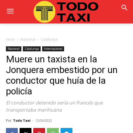
Inicio
Nacional
Catalunya
Nacional
Catalunya
Internacional
Muere un taxista en la
Jonquera embestido por un
conductor que huía de la
policía
El conductor detenido sería un francés que
transportaba marihuana
Por
Todo Taxi
-
12/06/2023