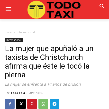
Inicio
Internacional
Internacional
La mujer que apuñaló a un
taxista de Christchurch
afirma que éste le tocó la
pierna
La mujer se enfrenta a 14 años de prisión
Por
Todo Taxi
-
20/11/2024