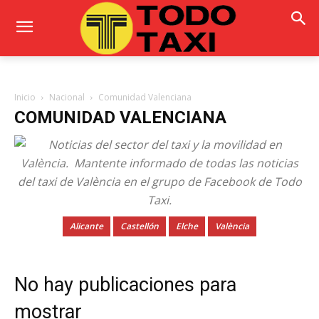
Inicio
Nacional
Comunidad Valenciana
COMUNIDAD VALENCIANA
Alicante
Castellón
Elche
València
No hay publicaciones para
mostrar