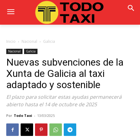
Inicio
Nacional
Galicia
Nacional
Galicia
Nuevas subvenciones de la
Xunta de Galicia al taxi
adaptado y sostenible
El plazo para solicitar estas ayudas permanecerá
abierto hasta el 14 de octubre de 2025
Por
Todo Taxi
-
13/03/2025