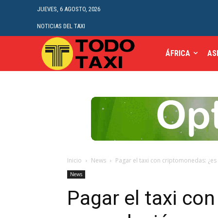
JUEVES, 6 AGOSTO, 2026
NOTICIAS DEL TAXI
ÁFRICA
AS
Inicio
News
Pagar el taxi con criptomonedas: ¿es
News
Pagar el taxi co