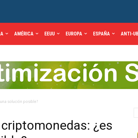
IA
AMÉRICA
EEUU
EUROPA
ESPAÑA
ANTI-U
 una solución posible?
n criptomonedas: ¿es