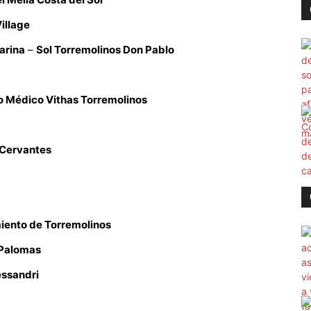
illage
arina
–
Sol Torremolinos Don Pablo
o Médico Vithas Torremolinos
 Cervantes
ento de Torremolinos
 Palomas
essandri