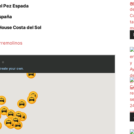
l Pez Espada
spaña
House Costa del Sol
orremolinos