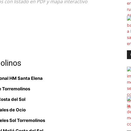
s con listado en PDF y mapa interactivo
olinos
ional HM Santa Elena
e Torremolinos
Costa del Sol
ales de Ocio
eles Sol Torremolinos
l Meliá Costa del Sol