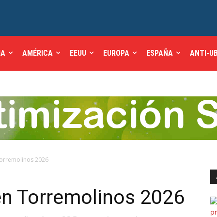
IA
AMÉRICA
EEUU
EUROPA
ESPAÑA
ANTI-U
Torremolinos 2026
en Torremolinos 2026