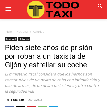
Inicio
Nacional
Asturias
Nacional
Asturias
Piden siete años de prisión
por robar a un taxista de
Gijón y estrellar su coche
El ministerio fiscal considera que los hechos son
constitutivos de un delito de robo con intimidación y
uso de armas, de un delito de lesiones y otro contra
la seguridad vial
Por
Todo Taxi
-
26/10/2023