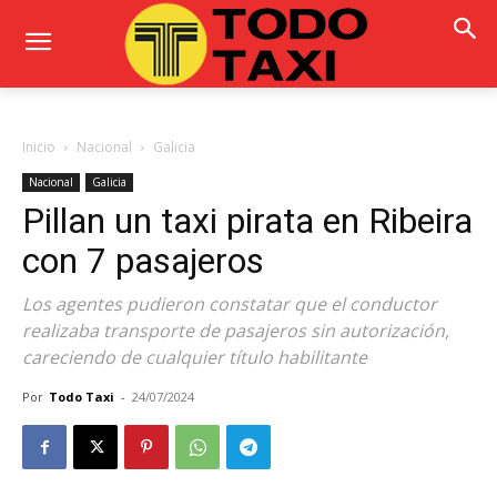
Inicio
Nacional
Galicia
Nacional
Galicia
Pillan un taxi pirata en Ribeira
con 7 pasajeros
Los agentes pudieron constatar que el conductor
realizaba transporte de pasajeros sin autorización,
careciendo de cualquier título habilitante
Por
Todo Taxi
-
24/07/2024