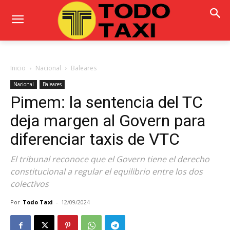
Inicio
Nacional
Baleares
Nacional
Baleares
Pimem: la sentencia del TC
deja margen al Govern para
diferenciar taxis de VTC
El tribunal reconoce que el Govern tiene el derecho
constitucional a regular el equilibrio entre los dos
colectivos
Por
Todo Taxi
-
12/09/2024