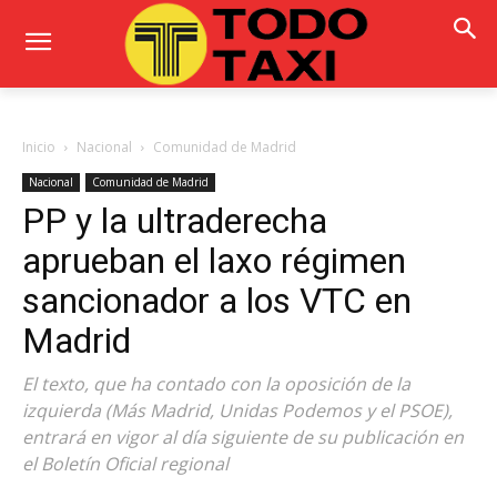
Inicio
Nacional
Comunidad de Madrid
Nacional
Comunidad de Madrid
PP y la ultraderecha
aprueban el laxo régimen
sancionador a los VTC en
Madrid
El texto, que ha contado con la oposición de la
izquierda (Más Madrid, Unidas Podemos y el PSOE),
entrará en vigor al día siguiente de su publicación en
el Boletín Oficial regional