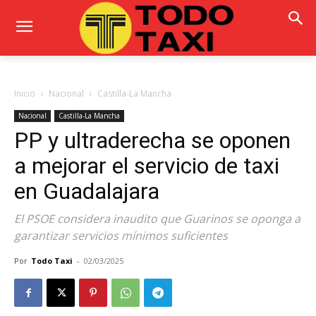
Inicio
Nacional
Castilla-La Mancha
Nacional
Castilla-La Mancha
PP y ultraderecha se oponen
a mejorar el servicio de taxi
en Guadalajara
El PSOE considera inaudito que Guarinos se oponga a
garantizar servicios mínimos suficientes
Por
Todo Taxi
-
02/03/2025